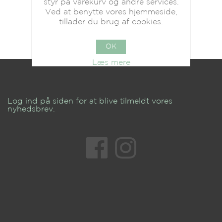
styr på varekurv og andre services.
Ved at benytte vores hjemmeside,
tillader du brug af cookies.
OK
Læs mere
Log ind på siden for at blive tilmeldt vores
nyhedsbrev.