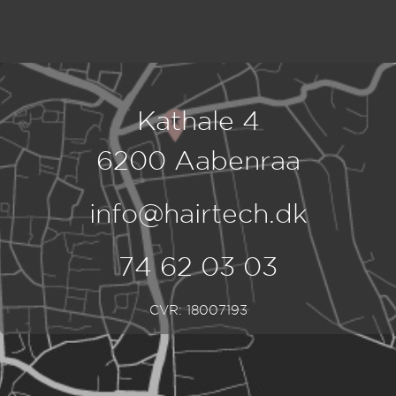
Kathale 4
6200 Aabenraa
info@hairtech.dk
74 62 03 03
CVR: 18007193