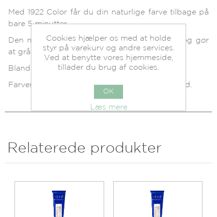
Med 1922 Color får du din naturlige farve tilbage på
bare 5 minutter.
Cookies hjælper os med at holde
Den milde formel af kokosolie virker hurtigt og gør
styr på varekurv og andre services.
at gråt hår forsvinder på en naturlig måde.
Ved at benytte vores hjemmeside,
tillader du brug af cookies.
Blandes med 1922 Color Activator.
Farverne kan også bruges til at farve skæg med.
OK
Læs mere
Relaterede produkter