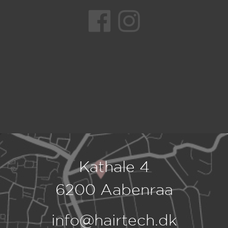
Kathale 4
6200 Aabenraa
info@hairtech.dk