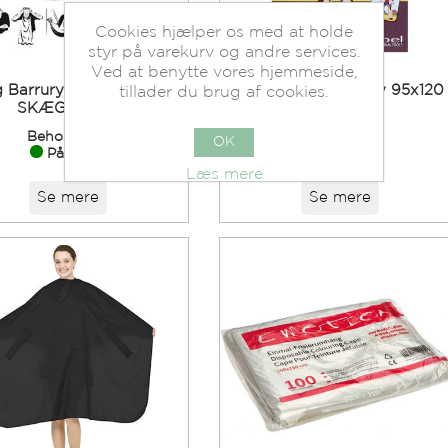
Cookies hjælper os med at holde
styr på varekurv og andre services.
Ved at benytte vores hjemmeside,
g Barrurys Beard Cape
Slag Børne Cowboy 95x120
tillader du brug af cookies.
SKÆGKAPPE
cm.
Beholdning:
Beholdning:
OK
På lager.
På lager.
Læs mere
Se mere
Se mere