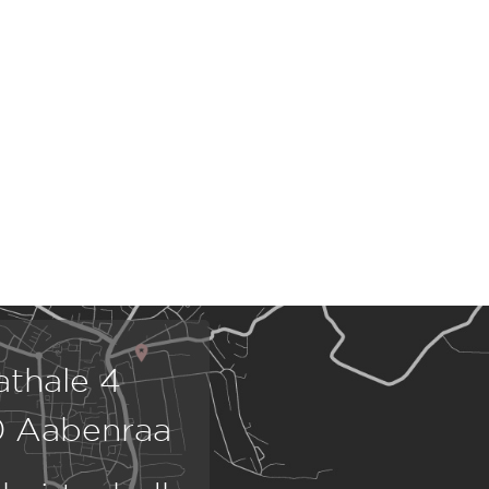
athale 4
 Aabenraa