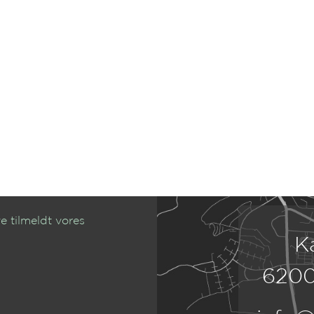
e tilmeldt vores
K
6200