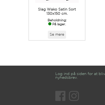
Slag Wako Satin Sort
130x150 cm.
Beholdning:
På lager.
Se mere
Log ind på siden for at bliv
nyhedsbrev.