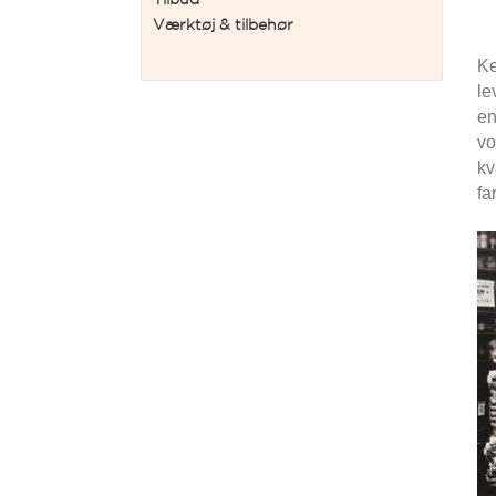
Tilbud
Værktøj & tilbehør
Ke
le
en
vo
kv
fa