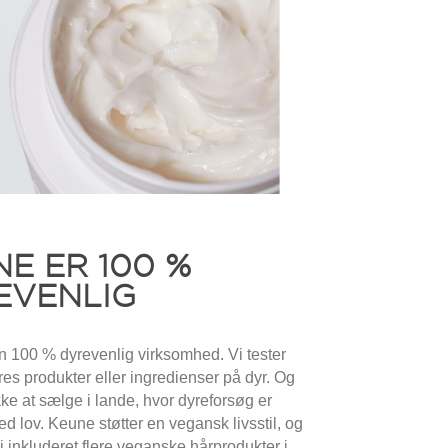
E ER 100 %
EVENLIG
n 100 % dyrevenlig virksomhed. Vi tester
vores produkter eller ingredienser på dyr. Og
kke at sælge i lande, hvor dyreforsøg er
d lov. Keune støtter en vegansk livsstil, og
vi inkluderet flere veganske hårprodukter i