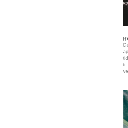
H
De
ap
ti
ti
ve