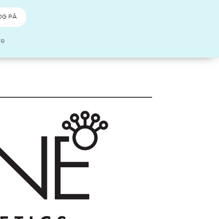
OG PÅ
re