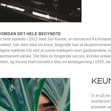
VORDAN DET HELE BEGYNDTE
t hele startede i 1922 med Jan Keune, en farmaceut fra Amsterd
oteket, han drev med sin kone, begyndte han at eksperimenter
dligere krøllede hår ved at varme krøllejern over gasbrændere, 
l permanent væske. Det blev en bragende succes, kvinder elske
rden, og Keune Haircosmetics blev en kendsgerning i 1925, da Ja
KEU
Vi er på en
overbevist 
planeten o