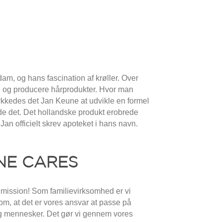
am, og hans fascination af krøller. Over
e og producere hårprodukter. Hvor man
lykkedes det Jan Keune at udvikle en formel
de det. Det hollandske produkt erobrede
n officielt skrev apoteket i hans navn.
NE CARES
 mission! Som familievirksomhed er vi
om, at det er vores ansvar at passe på
g mennesker. Det gør vi gennem vores