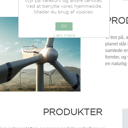
styr på varekurv og andre services.
Ved at benytte vores hjemmeside,
tillader du brug af cookies.
PRO
OK
Læs mere
Vi tror på,
planet står
samlede en
formler, og
en naturlig 
PRODUKTER