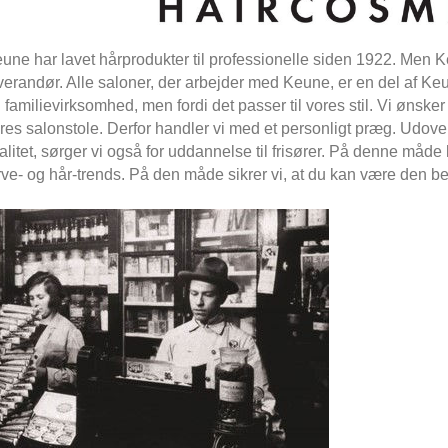
une har lavet hårprodukter til professionelle siden 1922. Men
verandør. Alle saloner, der arbejder med Keune, er en del af Keun
 familievirksomhed, men fordi det passer til vores stil. Vi ønsker k
res salonstole. Derfor handler vi med et personligt præg. Udove
alitet, sørger vi også for uddannelse til frisører. På denne måd
rve- og hår-trends. På den måde sikrer vi, at du kan være den be