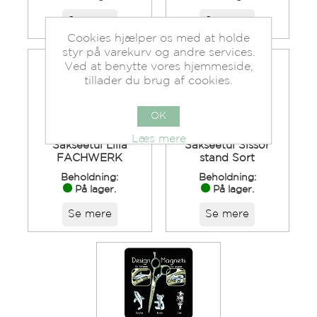
Se mere
Se mere
Cookies hjælper os med at holde
styr på varekurv og andre services.
Ved at benytte vores hjemmeside,
tillader du brug af cookies.
OK
Læs mere
Sakseetui Lilla
Sakseetui Sissor
FACHWERK
stand Sort
Beholdning:
Beholdning:
På lager.
På lager.
Se mere
Se mere