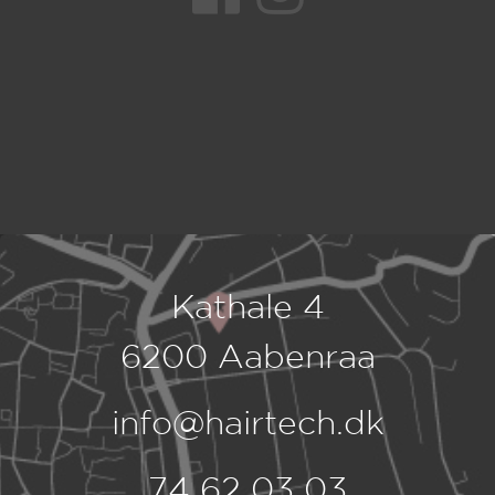
Kathale 4
6200 Aabenraa
info@hairtech.dk
74 62 03 03