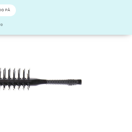
OG PÅ
re