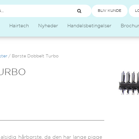
BLIV KUNDE
L
Hairtech
Nyheder
Handelsbetingelser
Brochu
ster
/
Børste Dobbelt Turbo
TURBO
alsidig hårbørste, da den har lange pigge