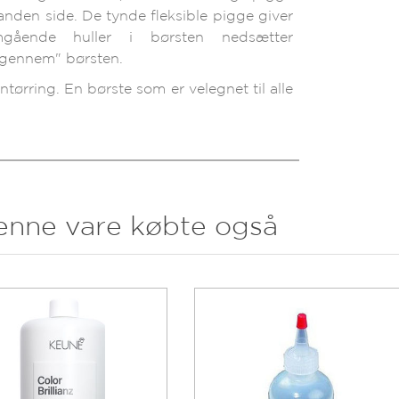
nden side. De tynde fleksible pigge giver
gående huller i børsten nedsætter
 "gennem" børsten.
tørring. En børste som er velegnet til alle
enne vare købte også