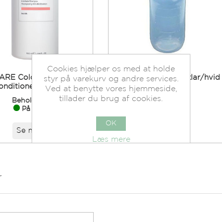
Cookies hjælper os med at holde
ARE Color Brillianz
Applikationsflaske klar/hvid
styr på varekurv og andre services.
onditioner 1000 ml.
180 ml.
Ved at benytte vores hjemmeside,
tillader du brug af cookies.
Beholdning:
Beholdning:
På lager.
På lager.
OK
Se mere
Se mere
Læs mere
r