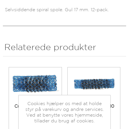
Selvsiddende spiral spole. Gul 17 mm. 12-pack.
Relaterede produkter
Cookies hjælper os med at holde
Curler Spiral Blå 25
Curler Spiral Blå 10
styr på varekurv og andre services.
mm. 1x12 stk.
mm. 1x12 stk.
Ved at benytte vores hjemmeside,
Beholdning:
Beholdning:
tillader du brug af cookies.
På lager.
På lager.