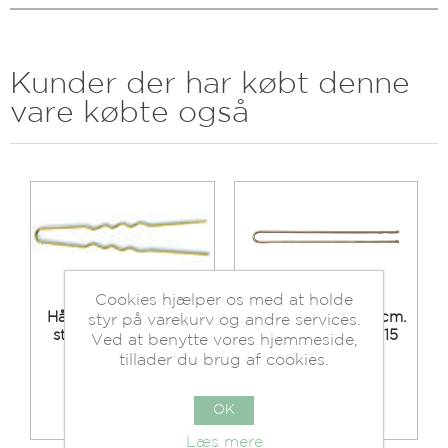
Kunder der har købt denne
vare købte også
Cookies hjælper os med at holde
Hårnåle Usynlige 20
Hårnåle Bronze 7 cm.
styr på varekurv og andre services.
stk. Gylden 4,4 cm
500 gr. 937050015
Ved at benytte vores hjemmeside,
tillader du brug af cookies.
Beholdning:
Beholdning:
På lager.
På lager.
OK
Se mere
Se mere
Læs mere