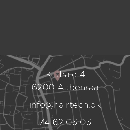
Kathale 4
6200 Aabenraa
info@hairtech.dk
74 62 03 03