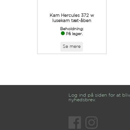
Kam Hercules 372 w
lusekam tæt-åben
Beholdning:
På lager.
Se mere
Log ind på siden for at bliv
nyhedsbrev.