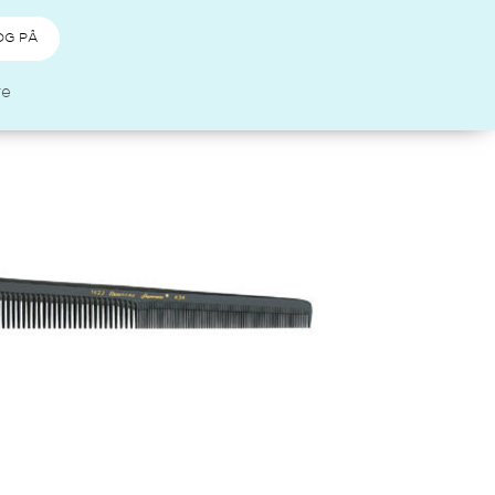
OG PÅ
re