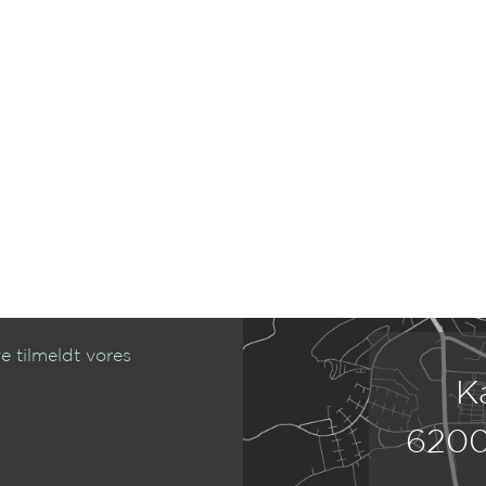
e tilmeldt vores
K
6200