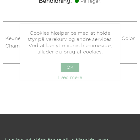
Beholdning:
På lager.
Cookies hjælper os med at holde
Keune FARVEKORT for Tinta, Semi, Color
styr på varekurv og andre services.
Ved at benytte vores hjemmeside,
Chameleon.
tillader du brug af cookies.
OK
Læs mere