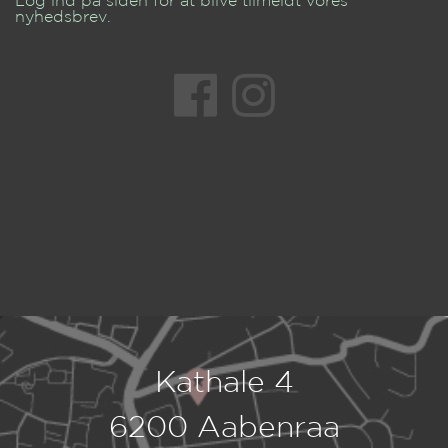
Log ind på siden for at blive tilmeldt vores
nyhedsbrev.
Kathale 4
6200 Aabenraa