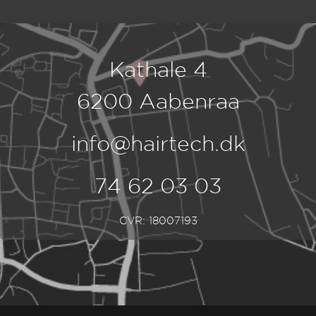
Kathale 4
6200 Aabenraa
info@hairtech.dk
74 62 03 03
CVR: 18007193