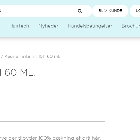
BLIV KUNDE
L
Hairtech
Nyheder
Handelsbetingelser
Brochu
/
Keune Tinta nr. 1511 60 ml.
1 60 ML.
rve der tilbyder 100% dækning af grå hår.