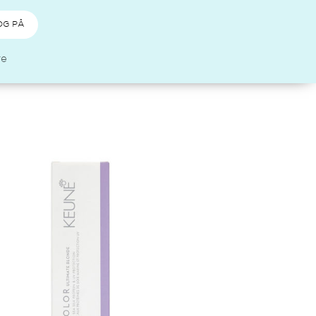
OG PÅ
re