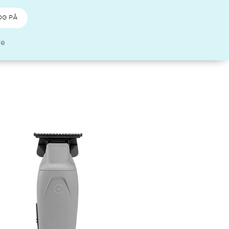
OG PÅ
re