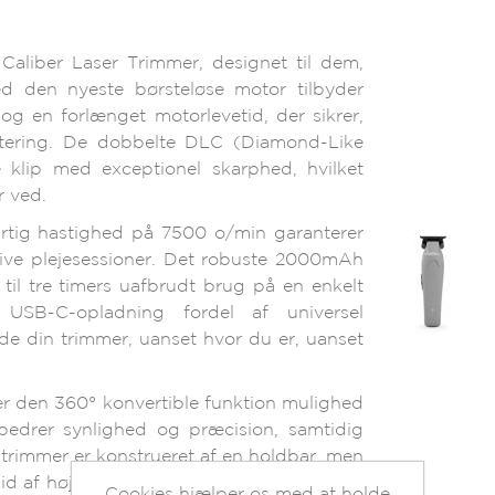
Caliber Laser Trimmer, designet til dem,
d den nyeste børsteløse motor tilbyder
 og en forlænget motorlevetid, der sikrer,
stering. De dobbelte DLC (Diamond-Like
e klip med exceptionel skarphed, hvilket
r ved.
tig hastighed på 7500 o/min garanterer
tive plejesessioner. Det robuste 2000mAh
 til tre timers uafbrudt brug på en enkelt
USB-C-opladning fordel af universel
ade din trimmer, uanset hvor du er, uanset
er den 360° konvertible funktion mulighed
orbedrer synlighed og præcision, samtidig
trimmer er konstrueret af en holdbar, men
 af høj kvalitet og er bygget til at holde.
Cookies hjælper os med at holde