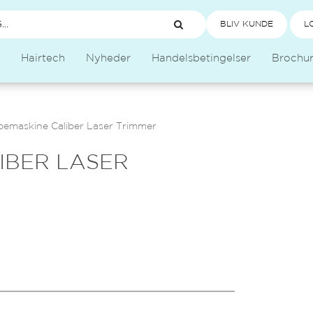
BLIV KUNDE
L
Hairtech
Nyheder
Handelsbetingelser
Brochu
pemaskine Caliber Laser Trimmer
IBER LASER