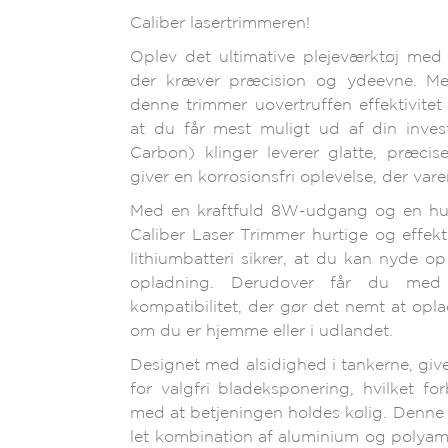
Caliber lasertrimmeren!
Oplev det ultimative plejeværktøj med 
der kræver præcision og ydeevne. Me
denne trimmer uovertruffen effektivitet
at du får mest muligt ud af din inve
Carbon) klinger leverer glatte, præcis
giver en korrosionsfri oplevelse, der vare
Med en kraftfuld 8W-udgang og en hur
Caliber Laser Trimmer hurtige og effek
lithiumbatteri sikrer, at du kan nyde op
opladning. Derudover får du med 
kompatibilitet, der gør det nemt at opl
om du er hjemme eller i udlandet.
Designet med alsidighed i tankerne, giv
for valgfri bladeksponering, hvilket f
med at betjeningen holdes kølig. Denne 
let kombination af aluminium og polyamid