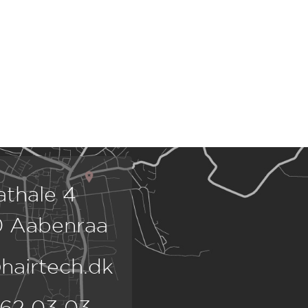
athale 4
 Aabenraa
hairtech.dk