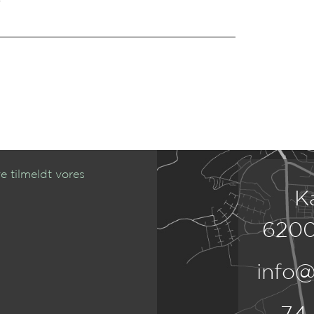
e tilmeldt vores
K
6200
info@