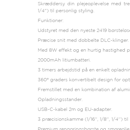
Skræddersy din plejeoplevelse med tr
1/4") til personlig styling.
Funktioner:
Udstyret med den nyeste 2419 børsteløs
Præcise snit med dobbelte DLC-klinger.
Med 8W effekt og en hurtig hastighed 
2000mAh litiumbatteri.
3 timers arbejdstid på en enkelt opladni
360° graders konvertibelt design for op
Fremstillet med en kombination af alumin
Opladningsstander.
USB-C-kabel 2m og EU-adapter.
3 præcisionskamme (1/16'', 1/8'', 1/4'') til
Premium rengøringsbørste og smøreolie