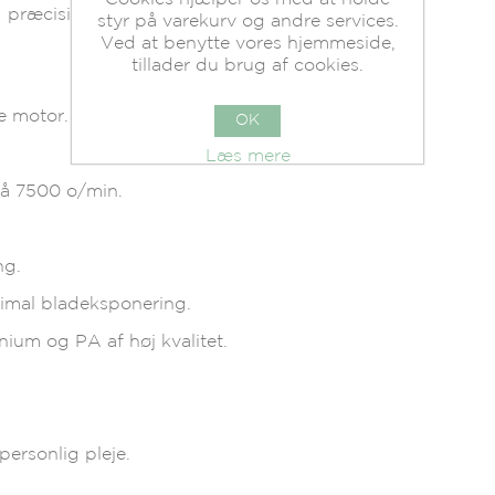
e præcisionsgrænsekamme (1/16", 1/8" og
styr på varekurv og andre services.
Ved at benytte vores hjemmeside,
tillader du brug af cookies.
e motor.
OK
Læs mere
på 7500 o/min.
ng.
timal bladeksponering.
ium og PA af høj kvalitet.
 personlig pleje.
.