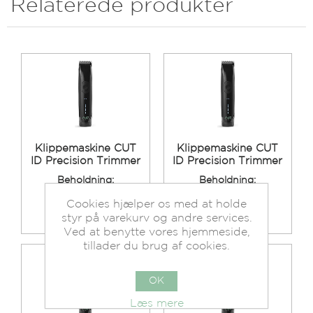
Relaterede produkter
Klippemaskine CUT
Klippemaskine CUT
ID Precision Trimmer
ID Precision Trimmer
Beholdning:
Beholdning:
På lager.
På lager.
Cookies hjælper os med at holde
Se mere
Se mere
styr på varekurv og andre services.
Ved at benytte vores hjemmeside,
tillader du brug af cookies.
OK
Læs mere