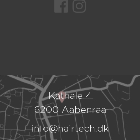
Kathale 4
6200 Aabenraa
info@hairtech.dk