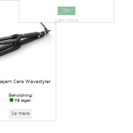
OK
Læs mere
gejern Cera Wavestyler
Beholdning:
På lager.
Se mere