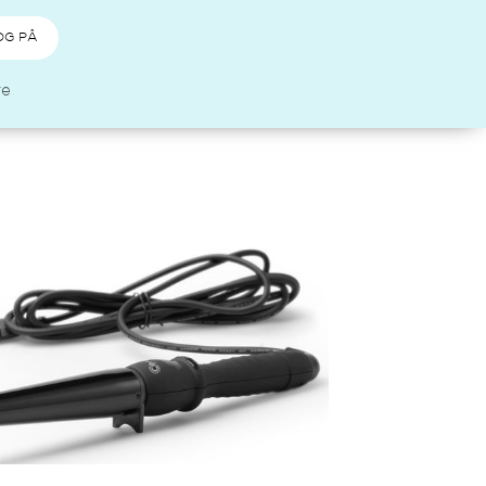
OG PÅ
re