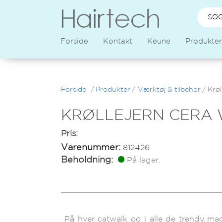
Forside
Kontakt
Keune
Produkter
Forside
/
Produkter
/
Værktøj & tilbehør
/
Krøl
KRØLLEJERN CERA W
Pris:
Varenummer:
812426
Beholdning:
På lager.
På hver catwalk og i alle de trendy mag