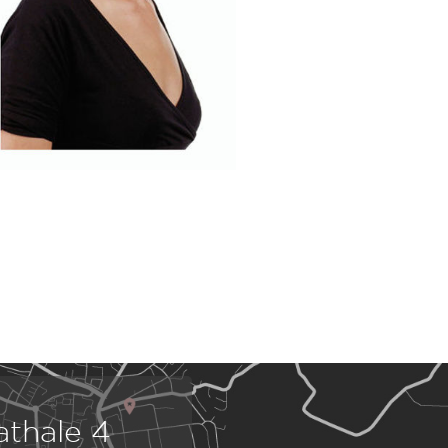
athale 4