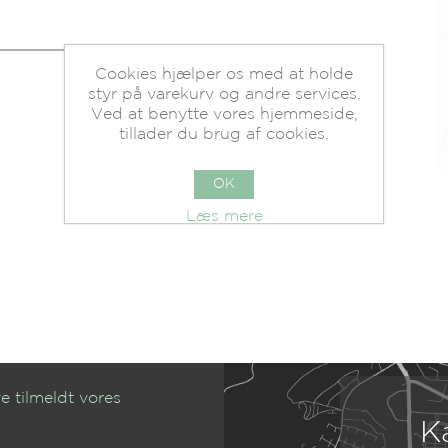
Cookies hjælper os med at holde
styr på varekurv og andre services.
Ved at benytte vores hjemmeside,
tillader du brug af cookies.
OK
Læs mere
e tilmeldt vores
K