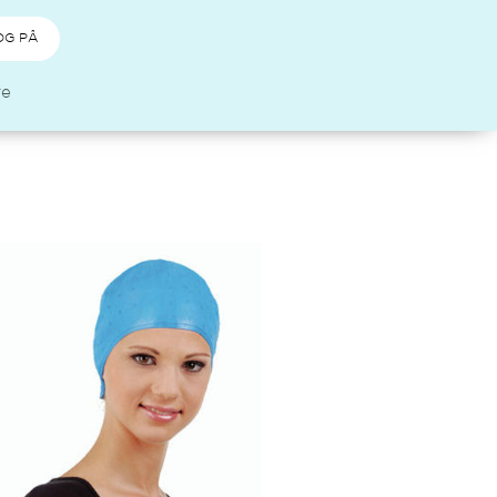
OG PÅ
re