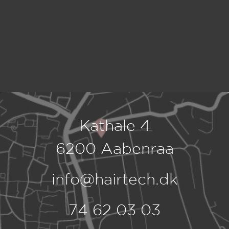
Kathale 4
6200 Aabenraa
info@hairtech.dk
74 62 03 03