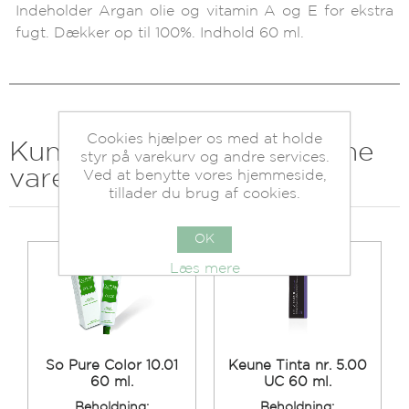
Indeholder Argan olie og vitamin A og E for ekstra
fugt. Dækker op til 100%. Indhold 60 ml.
Cookies hjælper os med at holde
Kunder der har købt denne
styr på varekurv og andre services.
vare købte også
Ved at benytte vores hjemmeside,
tillader du brug af cookies.
OK
Læs mere
So Pure Color 10.01
Keune Tinta nr. 5.00
60 ml.
UC 60 ml.
Beholdning:
Beholdning: