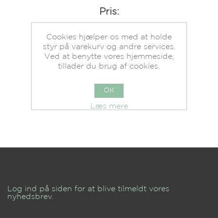
Pris:
Varenummer:
551059
Cookies hjælper os med at holde
styr på varekurv og andre services.
Beholdning:
På lager.
Ved at benytte vores hjemmeside,
tillader du brug af cookies.
OK
Læs mere
Log ind på siden for at blive tilmeldt vores
nyhedsbrev.