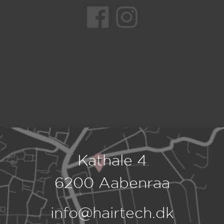
Kathale 4
6200 Aabenraa
info@hairtech.dk