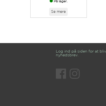
På lager.
Se mere
Log ind på siden for at bliv
nyhedsbrev.