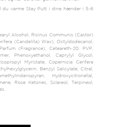
al du varme Stay Putt i dine hænder i 5-6
tearyl Alcohol, Ricinus Communis (Castor)
rifera (Candelilla) Wax), Octyldodecanol,
Parfum (Fragrance), Ceteareth-20, PVP,
ymer, Phenoxyethanol, Caprylyl Glycol,
sopropyl Myristate, Copernicia Cerifera
hexylglycerin, Benzyl Salicylate, Citral,
ethylindanopyran, Hydroxycitronellal,
inene, Rose Ketones, Sclareol, Terpineol,
es.