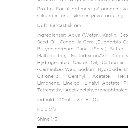
Pro tip: For at optimere påføringen sk
sekunder for at sikre en jævn fordeling.
Duft: Fantastisk ren
Ingredienser: Aqua (Water), Kaolin, Ce
Seed Oil, Candelilla Cera (Euphorbia Ce
Butyrospermum Parkii (Shea) Butter, 
Maltodextrin, Maltodextrin/VP Copol
Hydrogenated Castor Oil, Carbomer, I
(Carnauba) Wax, Sodium Hydroxide, Ethyl
Citronellol, Geranyl Acetate, Hexam
Limonene, Linalool, Linalyl Acetate, P
Tetramethyl Acetyloctahydronaphthalen
Indhold: 100ml — 3.4 FL.OZ
Hold 2/3
Shine 1/3