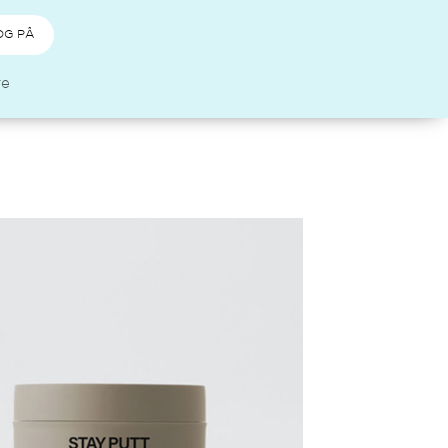
OG PÅ
re