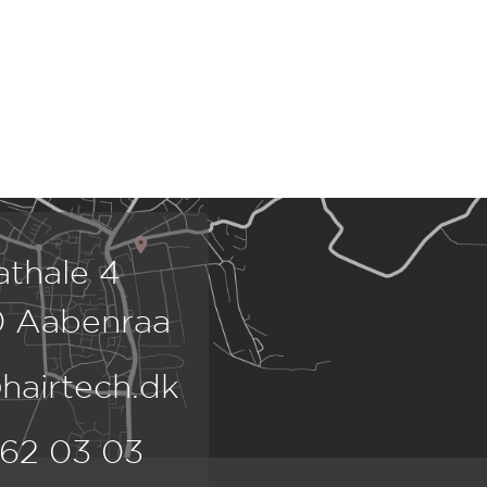
athale 4
 Aabenraa
hairtech.dk
 62 03 03