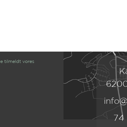
e tilmeldt vores
K
6200
info@
74