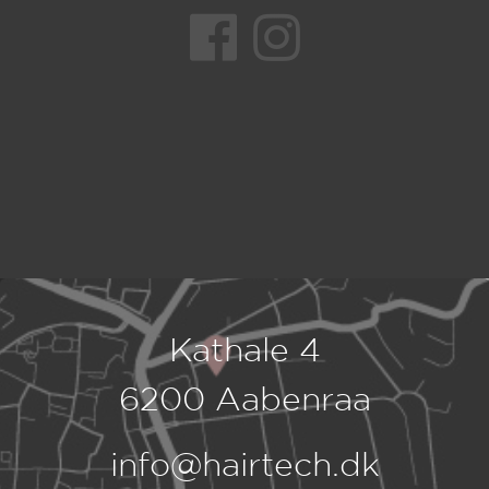
Kathale 4
6200 Aabenraa
info@hairtech.dk