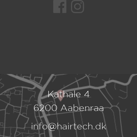
Kathale 4
6200 Aabenraa
info@hairtech.dk