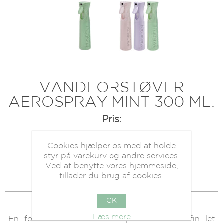
VANDFORSTØVER
AEROSPRAY MINT 300 ML.
Pris:
Varenummer:
712708
Cookies hjælper os med at holde
styr på varekurv og andre services.
Beholdning:
På lager.
Ved at benytte vores hjemmeside,
tillader du brug af cookies.
OK
Læs mere
En forstøver som konstant producerer en fin let