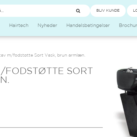
BLIV KUNDE
L
Hairtech
Nyheder
Handelsbetingelser
Brochu
v m/fodstøtte Sort Vask, brun armlæn.
/FODSTØTTE SORT
N.