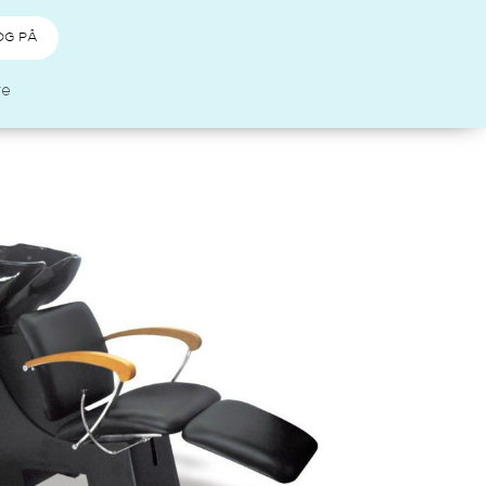
OG PÅ
re