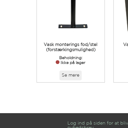
Vask monterings fod/stel
Va
(forstærkingsmulighed)
Beholdning:
Ikke på lager
Se mere
Log ind på siden for at bliv
nyhedsbrev.