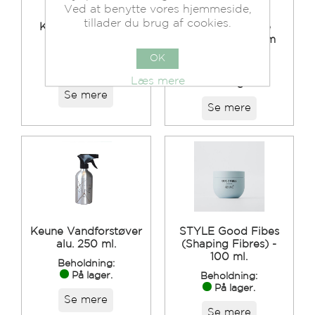
Ved at benytte vores hjemmeside,
tillader du brug af cookies.
Kam Triumph 252
Handsker Nitrile
med skaft
Pudderfri Medium
100 stk.
OK
Beholdning:
På lager.
Beholdning:
Læs mere
På lager.
Se mere
Se mere
Keune Vandforstøver
STYLE Good Fibes
alu. 250 ml.
(Shaping Fibres) -
100 ml.
Beholdning:
På lager.
Beholdning:
På lager.
Se mere
Se mere