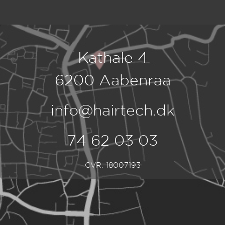
Kathale 4
6200 Aabenraa
info@hairtech.dk
74 62 03 03
CVR: 18007193