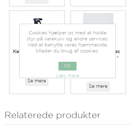
Cookies hjælper os med at holde
styr på varekurv og andre services.
Ved at benytte vores hjemmeside,
tillader du brug af cookies.
Keune Vandforstøver
STYLE Good Fibes
alu. 250 ml.
(Shaping Fibres) -
100 ml.
Beholdning:
OK
På lager.
Beholdning:
Læs mere
På lager.
Se mere
Se mere
Relaterede produkter